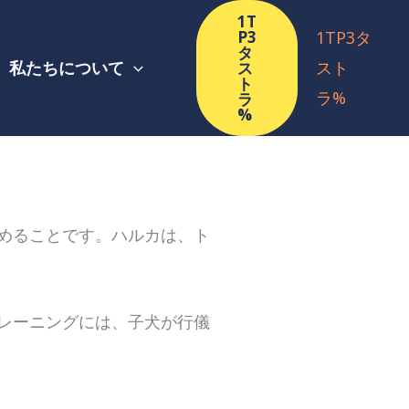
1T
P3
1TP3タ
タ
私たちについて
スト
ス
ト
ラ%
ラ
%
めることです。ハルカは、ト
レーニングには、子犬が行儀