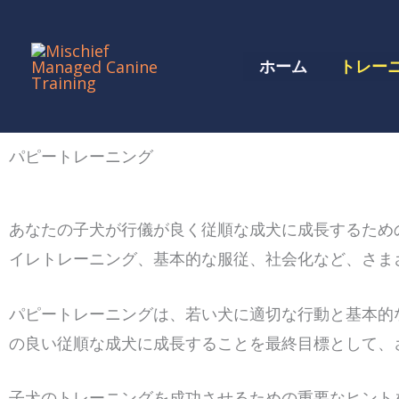
コ
ン
ホーム
トレー
テ
ン
ツ
パピートレーニング
に
ス
キ
あなたの子犬が行儀が良く従順な成犬に成長するため
ッ
イレトレーニング、基本的な服従、社会化など、さま
プ
パピートレーニングは、若い犬に適切な行動と基本的
の良い従順な成犬に成長することを最終目標として、
子犬のトレーニングを成功させるための重要なヒント