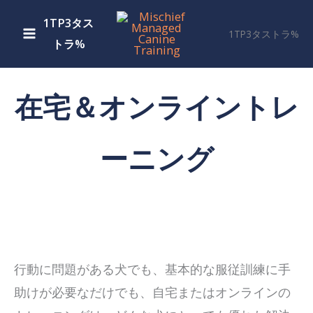
コ
1TP3タス
ン
1TP3タストラ%
トラ%
テ
ン
ツ
在宅＆オンライントレ
に
ス
ーニング
キ
ッ
プ
行動に問題がある犬でも、基本的な服従訓練に手
助けが必要なだけでも、自宅またはオンラインの