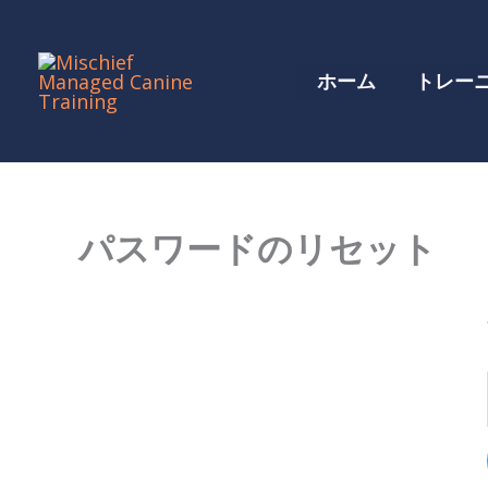
コ
ン
ホーム
トレー
テ
ン
ツ
に
ス
パスワードのリセット
キ
ッ
プ