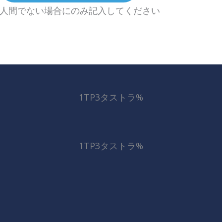
人間でない場合にのみ記入してください
1TP3タストラ%
1TP3タストラ%