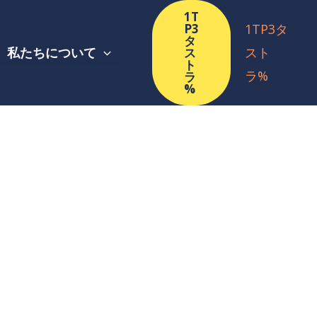
1T
P3
1TP3タ
タ
私たちについて
スト
ス
ト
ラ%
ラ
%
ま